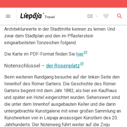
Der Rundgang “Liepaja – wie nach Noten!” ist der
arrow_drop_down
favorite
search
einfachste Weg Liepaja zu besichtigen und die
menu
DE
bedeutendsten historischen sowie Kultur- und
Architekturwerte in der Stadtmitte kennen zu lernen. Und
zwar dem Stadtplan und den im Pflasterstein
eingearbeiteten Tonzeichen folgend.
open_in_new
Die Karte im PDF-Format finden Sie
hier
.
open_in_new
Notenschlüssel –
der Rosenplatz
Beim weiteren Rundgang besuche auf der linken Seite den
Innenhof des Römer Gartens. Die Geschichte des Römer
Gartens beginnt mit dem Jahr 1882, als hier ein Kaufhaus
und später ein Hotel eingerichtet wurden. Sehenswert sind
die unter dem Innenhof ausgebauten Keller und die darin
untergebrachte Kunstgalerie mit einer großen Sammlung an
Kunstwerken von in Liepaja ansässigen Künstlern des 20.
Jahrhunderts. Der Notenweg führt weiter auf die Zivju