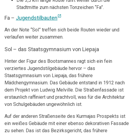
Die 3,5 km lange Route führt weiter durch die
Stadtmitte zum nächsten Tonzeichen “Fa”.
open_in_new
Fa –
Jugendstilbauten
An der Note “Sol” treffen sich beide Routen wieder und
verlaufen weiter zusammen.
Sol – das Staatsgymnasium von Liepaja
Hinter der Figur des Bootsmannes ragt sich ein fein
verziertes Jugendstilgebäude hervor – das
Staatsgymnasium von Liepaja, das frühere
Mädchengymnasium. Das Gebäude entstand in 1912 nach
dem Projekt von Ludwig Melville. Die Straßenfassade ist
erstaunlich raffiniert und prachtvoll, was für die Architektur
von Schulgebäuden ungewöhnlich ist.
Auf der anderen Straßenseite des Kurmajas Prospekts ist
ein weißes Gebäude mit einer ebenso dekorativen Fassade
zu sehen. Das ist das Bezirksgericht, das frühere