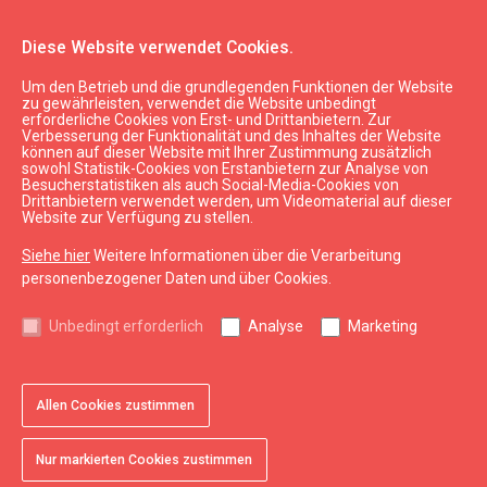
Diese Website verwendet Cookies.
Um den Betrieb und die grundlegenden Funktionen der Website
Sehen & Tun
Routen
zu gewährleisten, verwendet die Website unbedingt
erforderliche Cookies von Erst- und Drittanbietern. Zur
Rundgang "Liepaja – wie nach Noten!"
Verbesserung der Funktionalität und des Inhaltes der Website
können auf dieser Website mit Ihrer Zustimmung zusätzlich
sowohl Statistik-Cookies von Erstanbietern zur Analyse von
Besucherstatistiken als auch Social-Media-Cookies von
Drittanbietern verwendet werden, um Videomaterial auf dieser
Website zur Verfügung zu stellen.
Siehe hier
Weitere Informationen über die Verarbeitung
chevron_left
chevron_right
personenbezogener Daten und über Cookies.
Unbedingt erforderlich
Analyse
Marketing
Allen Cookies zustimmen
favorite
favorite
favorite
1 von 3
2 von 3
3 von 3
Zu Favoriten hinzufügen
Zu Favoriten hinzufügen
Zu Favoriten hinzufügen
Nur markierten Cookies zustimmen