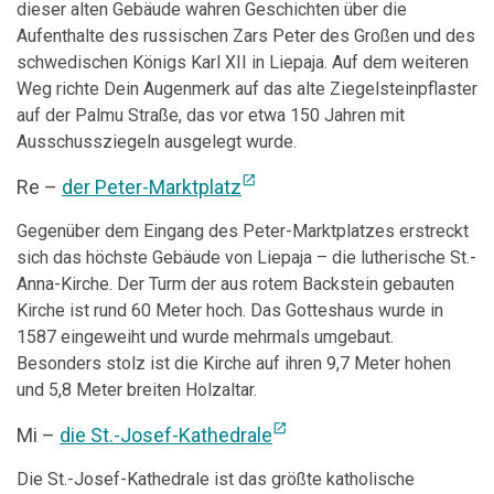
dieser alten Gebäude wahren Geschichten über die
Aufenthalte des russischen Zars Peter des Großen und des
schwedischen Königs Karl XII in Liepaja. Auf dem weiteren
Weg richte Dein Augenmerk auf das alte Ziegelsteinpflaster
auf der Palmu Straße, das vor etwa 150 Jahren mit
Ausschussziegeln ausgelegt wurde.
open_in_new
Re –
der Peter-Marktplatz
Gegenüber dem Eingang des Peter-Marktplatzes erstreckt
sich das höchste Gebäude von Liepaja – die lutherische St.-
Anna-Kirche. Der Turm der aus rotem Backstein gebauten
Kirche ist rund 60 Meter hoch. Das Gotteshaus wurde in
1587 eingeweiht und wurde mehrmals umgebaut.
Besonders stolz ist die Kirche auf ihren 9,7 Meter hohen
und 5,8 Meter breiten Holzaltar.
open_in_new
Mi –
die St.-Josef-Kathedrale
Die St.-Josef-Kathedrale ist das größte katholische