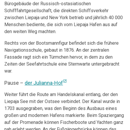
Bürogebäude der Russisch-ostasiatischen
Schifffahrtgesellschaft, die direkten Schiffsverkehr
zwischen Liepaja und New York betrieb und jährlich 40 000
Menschen bediente, die sich vom Liepaja Hafen aus auf
den weiten Weg machten.
Rechts von der Bootsmannfigur befindet sich die frühere
Navigationsschule, gebaut in 1876. An der zentralen
Fassade ragt sich ein Türmchen hervor, in dem zu den
Zeiten der Seefahrtschule eine Sternwarte untergebracht
war.
open_in_new
Pause –
der Julianna-Hof
Weiter führt die Route am Handelskanal entlang, der den
Liepaja See mit der Ostsee verbindet. Der Kanal wurde in
1703 ausgegraben, was den Beginn des Ausbaus eines
großen und modernen Hafens markierte. Beim Spaziergang
auf der Promenade können Fischerboote und Yachten ganz
nah erlebt werden. An der Fußgängerbrücke können das