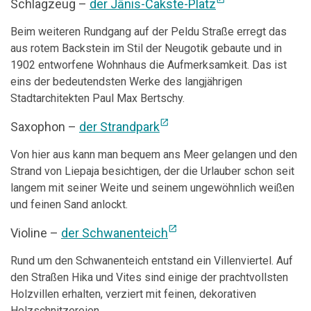
Schlagzeug –
der Jānis-Čakste-Platz
Beim weiteren Rundgang auf der Peldu Straße erregt das
aus rotem Backstein im Stil der Neugotik gebaute und in
1902 entworfene Wohnhaus die Aufmerksamkeit. Das ist
eins der bedeutendsten Werke des langjährigen
Stadtarchitekten Paul Max Bertschy.
open_in_new
Saxophon –
der Strandpark
Von hier aus kann man bequem ans Meer gelangen und den
Strand von Liepaja besichtigen, der die Urlauber schon seit
langem mit seiner Weite und seinem ungewöhnlich weißen
und feinen Sand anlockt.
open_in_new
Violine –
der Schwanenteich
Rund um den Schwanenteich entstand ein Villenviertel. Auf
den Straßen Hika und Vites sind einige der prachtvollsten
Holzvillen erhalten, verziert mit feinen, dekorativen
Holzschnitzereien.