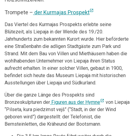
open_in_new
Trompete –
der Kurmajas Prospekt
Das Viertel des Kurmajas Prospekts erlebte seine
Blütezeit, als Liepaja in der Wende des 19./20.
Jahrhunderts zum bekannten Kurort wurde. Hier beförderte
eine Straßenbahn die adligen Stadtgäste zum Park und
Strand. Mit dem Bau von Villen und Miethäusern haben die
wohlhabenden Unternehmer von Liepaja ihren Status
aufrecht erhalten. In einer solcher Villen, gebaut in 1900,
befindet sich heute das Museum Liepaja mit historischen
Ausstellungen über Liepaja und Südkurland.
Über die ganze Länge des Prospekts sind
open_in_new
Bronzeskulpturen der
Figuren aus der Hymne
von Liepaja
“Pilseta, kura piedzimst vejš” (“Stadt, in der der Wind
geboren wird”) dargestellt: der Telefonist, die
Bernsteinletten, die Kräheund der Bootsmann.