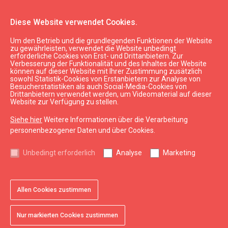
Diese Website verwendet Cookies.
Um den Betrieb und die grundlegenden Funktionen der Website
Planen
Unterkunft
zu gewährleisten, verwendet die Website unbedingt
erforderliche Cookies von Erst- und Drittanbietern. Zur
Apartment-Hotel "White box"
Verbesserung der Funktionalität und des Inhaltes der Website
können auf dieser Website mit Ihrer Zustimmung zusätzlich
sowohl Statistik-Cookies von Erstanbietern zur Analyse von
Besucherstatistiken als auch Social-Media-Cookies von
Drittanbietern verwendet werden, um Videomaterial auf dieser
Website zur Verfügung zu stellen.
Siehe hier
Weitere Informationen über die Verarbeitung
chevron_left
chevron_right
personenbezogener Daten und über Cookies.
Unbedingt erforderlich
Analyse
Marketing
Allen Cookies zustimmen
favorite
favorite
favorite
favorite
favorite
1 von 5
2 von 5
3 von 5
4 von 5
5 von 5
Zu Favoriten hinzufügen
Zu Favoriten hinzufügen
Zu Favoriten hinzufügen
Zu Favoriten hinzufügen
Zu Favoriten hinzufügen
Nur markierten Cookies zustimmen