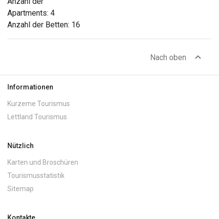
Anzahl der
Apartments: 4
Anzahl der Betten: 16
expand_less
Nach oben
Informationen
Kurzeme Tourismus
Lettland Tourismus
Nützlich
Karten und Broschüren
Tourismusstatistik
Sitemap
Kontakte