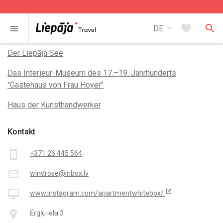
arrow_drop_down
favorite
search
menu
DE
In der Nähe
Der Liepāja See
Das Interieur-Museum des 17.–19. Jahrhunderts
"Gästehaus von Frau Hoyer"
Haus der Kunsthandwerker
Kontakt
smartphone
+371 26 445 564
mail_outline
windrose@inbox.lv
open_in_new
desktop_mac
www.instagram.com/apartmentwhitebox/
place
Ērgļu iela 3