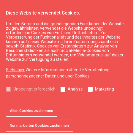
Diese Website verwendet Cookies.
Um den Betrieb und die grundlegenden Funktionen der Website
Essen & Trinken
Gaststätten
zu gewährleisten, verwendet die Website unbedingt
erforderliche Cookies von Erst- und Drittanbietern. Zur
Pizzeria "Čili Pizza"
Verbesserung der Funktionalität und des Inhaltes der Website
können auf dieser Website mit Ihrer Zustimmung zusätzlich
sowohl Statistik-Cookies von Erstanbietern zur Analyse von
Besucherstatistiken als auch Social-Media-Cookies von
Drittanbietern verwendet werden, um Videomaterial auf dieser
Website zur Verfügung zu stellen.
Siehe hier
Weitere Informationen über die Verarbeitung
chevron_left
chevron_right
personenbezogener Daten und über Cookies.
Unbedingt erforderlich
Analyse
Marketing
Allen Cookies zustimmen
favorite
favorite
favorite
favorite
favorite
favorite
1 von 6
2 von 6
3 von 6
4 von 6
5 von 6
6 von 6
Zu Favoriten hinzufügen
Zu Favoriten hinzufügen
Zu Favoriten hinzufügen
Zu Favoriten hinzufügen
Zu Favoriten hinzufügen
Zu Favoriten hinzufügen
Nur markierten Cookies zustimmen