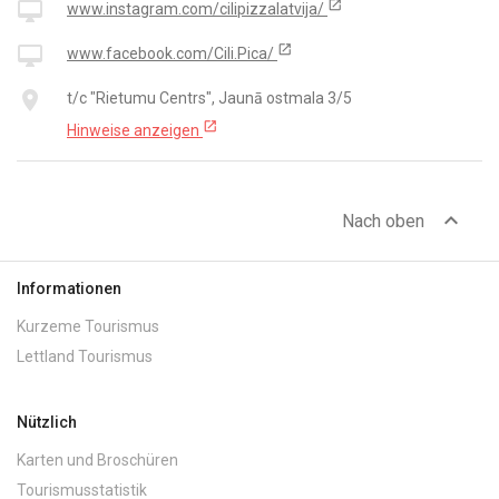
open_in_new
desktop_mac
www.instagram.com/cilipizzalatvija/
open_in_new
desktop_mac
www.facebook.com/Cili.Pica/
place
t/c "Rietumu Centrs", Jaunā ostmala 3/5
open_in_new
Hinweise anzeigen
expand_less
Nach oben
Informationen
Kurzeme Tourismus
Lettland Tourismus
Nützlich
Karten und Broschüren
Tourismusstatistik