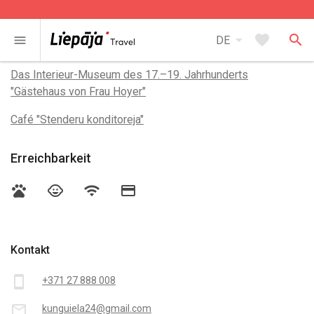
arrow_drop_down
favorite
search
menu
DE
In der Nähe
Das Interieur-Museum des 17.–19. Jahrhunderts
"Gästehaus von Frau Hoyer"
Café "Stenderu konditoreja"
Erreichbarkeit
pets
child_care
wifi
credit_card
Kontakt
smartphone
+371 27 888 008
mail_outline
kunguiela24@gmail.com