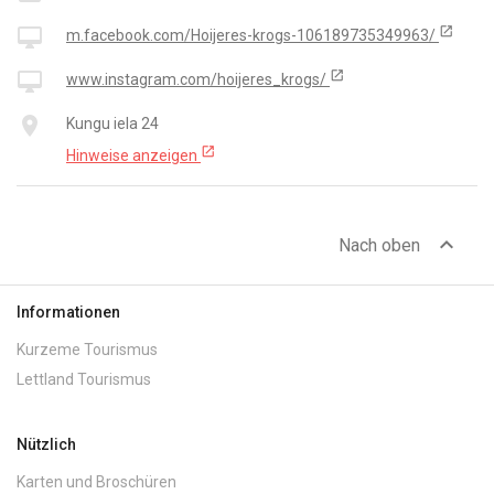
open_in_new
desktop_mac
m.facebook.com/Hoijeres-krogs-106189735349963/
open_in_new
desktop_mac
www.instagram.com/hoijeres_krogs/
place
Kungu iela 24
open_in_new
Hinweise anzeigen
expand_less
Nach oben
Informationen
Kurzeme Tourismus
Lettland Tourismus
Nützlich
Karten und Broschüren