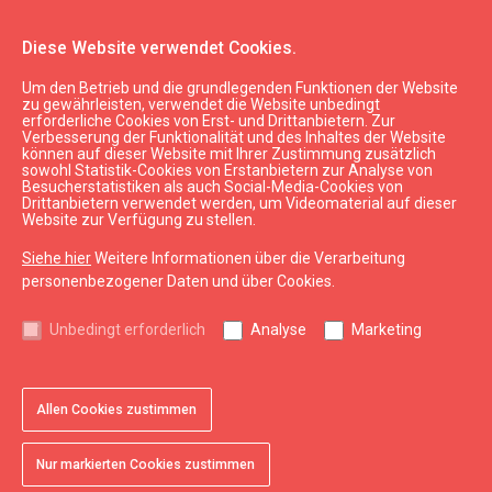
Diese Website verwendet Cookies.
Um den Betrieb und die grundlegenden Funktionen der Website
Essen & Trinken
Gaststätten
zu gewährleisten, verwendet die Website unbedingt
erforderliche Cookies von Erst- und Drittanbietern. Zur
Restaurant "Hoijeres krogs"
Verbesserung der Funktionalität und des Inhaltes der Website
können auf dieser Website mit Ihrer Zustimmung zusätzlich
sowohl Statistik-Cookies von Erstanbietern zur Analyse von
Besucherstatistiken als auch Social-Media-Cookies von
Drittanbietern verwendet werden, um Videomaterial auf dieser
Website zur Verfügung zu stellen.
Siehe hier
Weitere Informationen über die Verarbeitung
chevron_left
chevron_right
personenbezogener Daten und über Cookies.
Unbedingt erforderlich
Analyse
Marketing
Allen Cookies zustimmen
favorite
favorite
favorite
1 von 3
2 von 3
3 von 3
Zu Favoriten hinzufügen
Zu Favoriten hinzufügen
Zu Favoriten hinzufügen
Nur markierten Cookies zustimmen