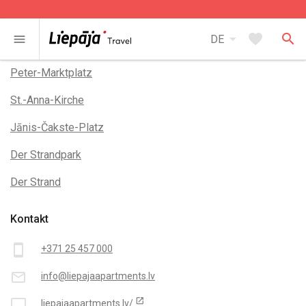
arrow_drop_down
favorite
search
menu
DE
In der Nähe
Peter-Marktplatz
St.-Anna-Kirche
Jānis-Čakste-Platz
Der Strandpark
Der Strand
Kontakt
smartphone
+371 25 457 000
mail_outline
info@liepajaapartments.lv
open_in_new
desktop_mac
liepajaapartments.lv/