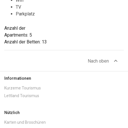
Wifi
TV
Parkplatz
Anzahl der
Apartments: 5
Anzahl der Betten: 13
expand_less
Nach oben
Informationen
Kurzeme Tourismus
Lettland Tourismus
Nützlich
Karten und Broschüren