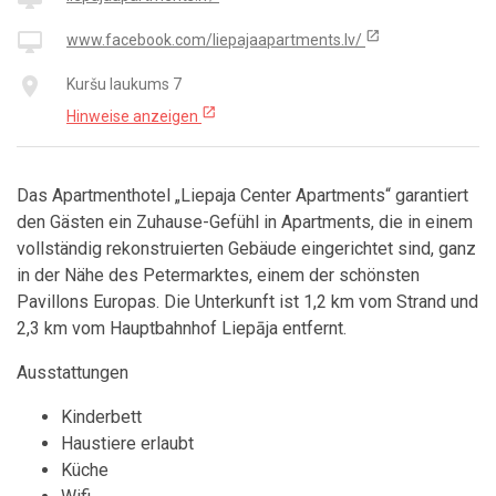
open_in_new
desktop_mac
www.facebook.com/liepajaapartments.lv/
place
Kuršu laukums 7
open_in_new
Hinweise anzeigen
Das Apartmenthotel „Liepaja Center Apartments“ garantiert
den Gästen ein Zuhause-Gefühl in Apartments, die in einem
vollständig rekonstruierten Gebäude eingerichtet sind, ganz
in der Nähe des Petermarktes, einem der schönsten
Pavillons Europas. Die Unterkunft ist 1,2 km vom Strand und
2,3 km vom Hauptbahnhof Liepāja entfernt.
Ausstattungen
Kinderbett
Haustiere erlaubt
Küche