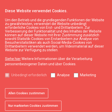
Diese Website verwendet Cookies.
Um den Betrieb und die grundlegenden Funktionen der Website
Planen
Unterkunft
zu gewährleisten, verwendet die Website unbedingt
erforderliche Cookies von Erst- und Drittanbietern. Zur
Apartment-Hotel ''Liepaja Center Apartments"
Verbesserung der Funktionalität und des Inhaltes der Website
können auf dieser Website mit Ihrer Zustimmung zusätzlich
sowohl Statistik-Cookies von Erstanbietern zur Analyse von
Besucherstatistiken als auch Social-Media-Cookies von
Drittanbietern verwendet werden, um Videomaterial auf dieser
Website zur Verfügung zu stellen.
Siehe hier
Weitere Informationen über die Verarbeitung
chevron_left
chevron_right
personenbezogener Daten und über Cookies.
Unbedingt erforderlich
Analyse
Marketing
Allen Cookies zustimmen
favorite
favorite
favorite
favorite
favorite
favorite
1 von 6
2 von 6
3 von 6
4 von 6
5 von 6
6 von 6
Zu Favoriten hinzufügen
Zu Favoriten hinzufügen
Zu Favoriten hinzufügen
Zu Favoriten hinzufügen
Zu Favoriten hinzufügen
Zu Favoriten hinzufügen
Nur markierten Cookies zustimmen