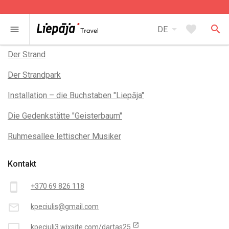
arrow_drop_down
favorite
search
menu
DE
In der Nähe
Der Strand
Der Strandpark
Installation – die Buchstaben "Liepāja"
Die Gedenkstätte "Geisterbaum"
Ruhmesallee lettischer Musiker
Kontakt
smartphone
+370 69 826 118
mail_outline
kpeciulis@gmail.com
open_in_new
desktop_mac
kpeciuli3.wixsite.com/dartas25