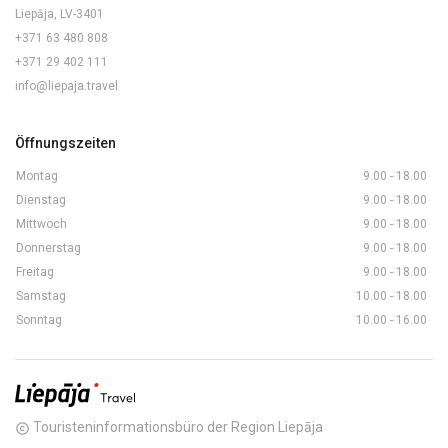
Liepāja, LV-3401
+371 63 480 808
+371 29 402 111
info@liepaja.travel
Öffnungszeiten
Montag
9.00 - 18.00
Dienstag
9.00 - 18.00
Mittwoch
9.00 - 18.00
Donnerstag
9.00 - 18.00
Freitag
9.00 - 18.00
Samstag
10.00 - 18.00
Sonntag
10.00 - 16.00
Touristeninformationsbüro der Region Liepāja
copyright