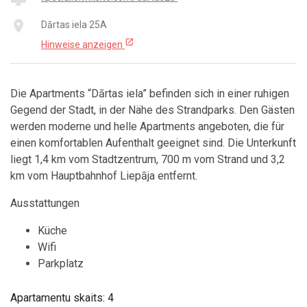
place
Dārtas iela 25A
open_in_new
Hinweise anzeigen
Die Apartments “Dārtas iela” befinden sich in einer ruhigen
Gegend der Stadt, in der Nähe des Strandparks. Den Gästen
werden moderne und helle Apartments angeboten, die für
einen komfortablen Aufenthalt geeignet sind. Die Unterkunft
liegt 1,4 km vom Stadtzentrum, 700 m vom Strand und 3,2
km vom Hauptbahnhof Liepāja entfernt.
Ausstattungen
Küche
Wifi
Parkplatz
Apartamentu skaits: 4