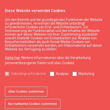
Diese Website verwendet Cookies.
Um den Betrieb und die grundlegenden Funktionen der Website
Planen
Unterkunft
zu gewährleisten, verwendet die Website unbedingt
erforderliche Cookies von Erst- und Drittanbietern. Zur
Apartments "Dārtas iela"
Verbesserung der Funktionalität und des Inhaltes der Website
können auf dieser Website mit Ihrer Zustimmung zusätzlich
sowohl Statistik-Cookies von Erstanbietern zur Analyse von
Besucherstatistiken als auch Social-Media-Cookies von
Drittanbietern verwendet werden, um Videomaterial auf dieser
Website zur Verfügung zu stellen.
Siehe hier
Weitere Informationen über die Verarbeitung
chevron_left
chevron_right
personenbezogener Daten und über Cookies.
Unbedingt erforderlich
Analyse
Marketing
Allen Cookies zustimmen
favorite
favorite
favorite
favorite
favorite
1 von 5
2 von 5
3 von 5
4 von 5
5 von 5
Zu Favoriten hinzufügen
Zu Favoriten hinzufügen
Zu Favoriten hinzufügen
Zu Favoriten hinzufügen
Zu Favoriten hinzufügen
Nur markierten Cookies zustimmen