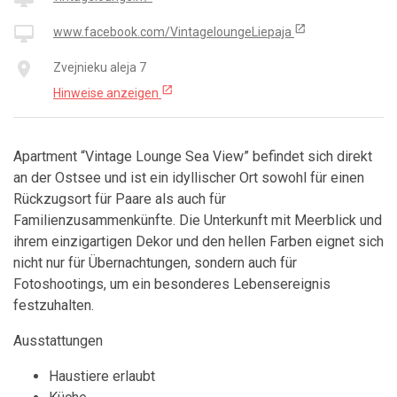
open_in_new
desktop_mac
www.facebook.com/VintageloungeLiepaja
place
Zvejnieku aleja 7
open_in_new
Hinweise anzeigen
Apartment “Vintage Lounge Sea View” befindet sich direkt
an der Ostsee und ist ein idyllischer Ort sowohl für einen
Rückzugsort für Paare als auch für
Familienzusammenkünfte. Die Unterkunft mit Meerblick und
ihrem einzigartigen Dekor und den hellen Farben eignet sich
nicht nur für Übernachtungen, sondern auch für
Fotoshootings, um ein besonderes Lebensereignis
festzuhalten.
Ausstattungen
Haustiere erlaubt