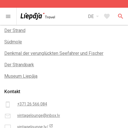
arrow_drop_down
favorite
search
menu
DE
In der Nähe
Der Strand
Südmole
Denkmal der verunglückten Seefahrer und Fischer
Der Strandpark
Museum Liepāja
Kontakt
smartphone
+371 26 566 084
mail_outline
vintagelounge@inbox.lv
open_in_new
desktop_mac
vintagelounge.lv/