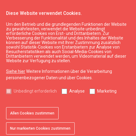
Diese Website verwendet Cookies.
Um den Betrieb und die grundlegenden Funktionen der Website
Planen
Unterkunft
zu gewährleisten, verwendet die Website unbedingt
erforderliche Cookies von Erst- und Drittanbietern. Zur
Apartment "Vintage Lounge Sea View"
Verbesserung der Funktionalität und des Inhaltes der Website
können auf dieser Website mit Ihrer Zustimmung zusätzlich
sowohl Statistik-Cookies von Erstanbietern zur Analyse von
Besucherstatistiken als auch Social-Media-Cookies von
Drittanbietern verwendet werden, um Videomaterial auf dieser
Website zur Verfügung zu stellen.
Siehe hier
Weitere Informationen über die Verarbeitung
chevron_left
chevron_right
personenbezogener Daten und über Cookies.
Unbedingt erforderlich
Analyse
Marketing
Allen Cookies zustimmen
favorite
favorite
favorite
favorite
favorite
favorite
favorite
favorite
favorite
1 von 9
2 von 9
3 von 9
4 von 9
5 von 9
6 von 9
7 von 9
8 von 9
9 von 9
Zu Favoriten hinzufügen
Zu Favoriten hinzufügen
Zu Favoriten hinzufügen
Zu Favoriten hinzufügen
Zu Favoriten hinzufügen
Zu Favoriten hinzufügen
Zu Favoriten hinzufügen
Zu Favoriten hinzufügen
Zu Favoriten hinzufügen
Nur markierten Cookies zustimmen